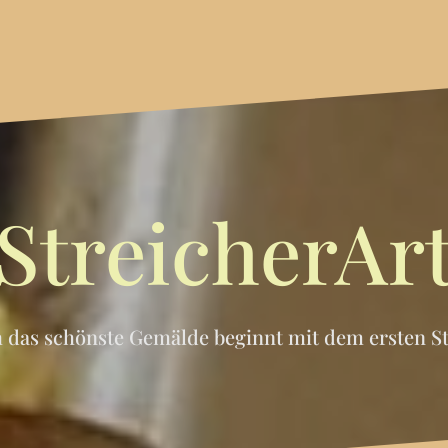
StreicherAr
 das schönste Gemälde beginnt mit dem ersten St