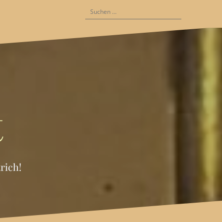
Suchen
nach:
t
rich!